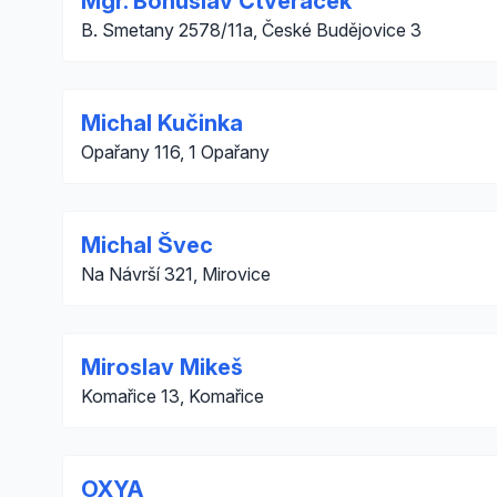
Mgr. Bohuslav Čtveráček
B. Smetany 2578/11a, České Budějovice 3
Michal Kučinka
Opařany 116, 1 Opařany
Michal Švec
Na Návrší 321, Mirovice
Miroslav Mikeš
Komařice 13, Komařice
OXYA