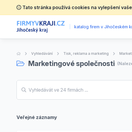
Tato stránka používá cookies na vylepšení vaše
|
katalog firem v Jihočeském kr
Úvodní stránka
Vyhledávání
Tisk, reklama a marketing
Market
Marketingové společnosti
(Nale
Veřejné záznamy