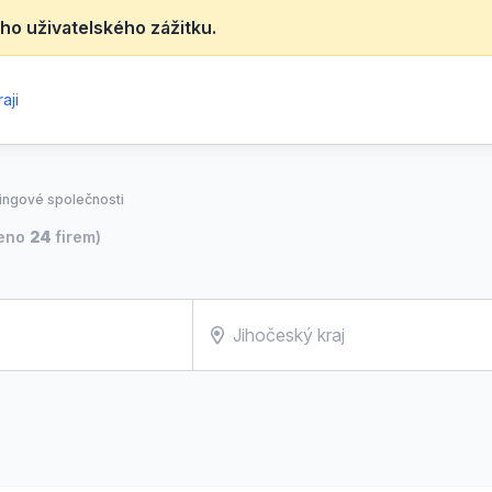
ho uživatelského zážitku.
aji
ingové společnosti
zeno
24
firem)