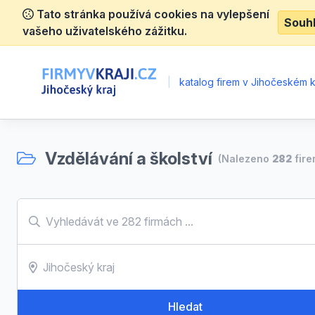
Tato stránka používá cookies na vylepšení
Souh
vašeho uživatelského zážitku.
|
katalog firem v Jihočeském kr
Vzdělávání a školství
(Nalezeno
282
fire
Hledat