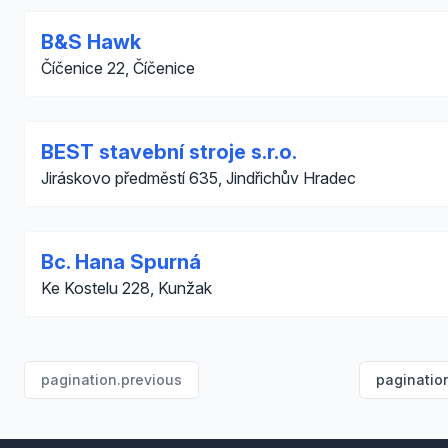
B&S Hawk
Číčenice 22, Číčenice
BEST stavební stroje s.r.o.
Jiráskovo předměstí 635, Jindřichův Hradec
Bc. Hana Spurná
Ke Kostelu 228, Kunžak
pagination.previous
paginatio