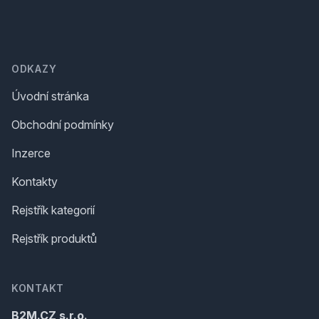
Footer
ODKAZY
Úvodní stránka
Obchodní podmínky
Inzerce
Kontakty
Rejstřík kategorií
Rejstřík produktů
KONTAKT
B2M.CZ s.r.o.