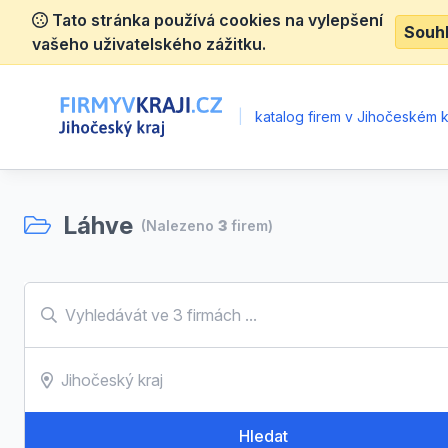
Tato stránka používá cookies na vylepšení
Souh
vašeho uživatelského zážitku.
|
katalog firem v Jihočeském kr
Láhve
(Nalezeno
3
firem)
Hledat