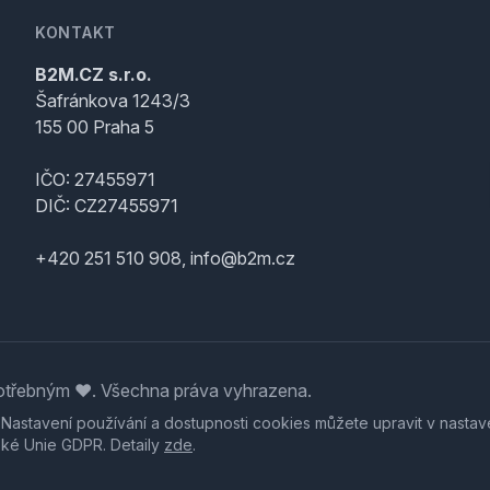
KONTAKT
B2M.CZ s.r.o.
Šafránkova 1243/3
155 00 Praha 5
IČO: 27455971
DIČ: CZ27455971
+420 251 510 908, info@b2m.cz
třebným ♥️. Všechna práva vyhrazena.
. Nastavení používání a dostupnosti cookies můžete upravit v nastav
ské Unie GDPR. Detaily
zde
.