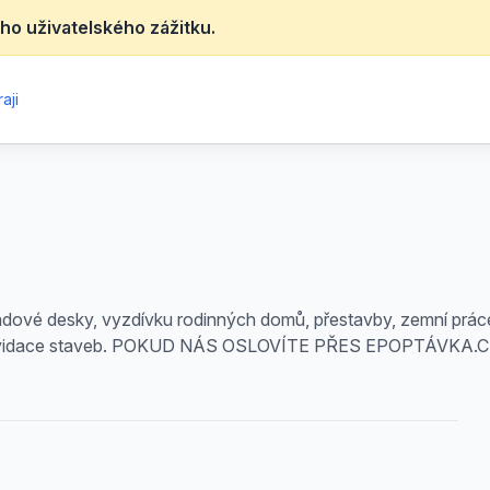
ho uživatelského zážitku.
aji
dové desky, vyzdívku rodinných domů, přestavby, zemní práce a
e a likvidace staveb. POKUD NÁS OSLOVÍTE PŘES EPOPTÁV