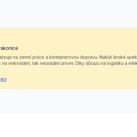
rakonice
alizuje na zemní práce a kontejnerovou dopravu. Nabízí široké spe
 na vnitrostátní, tak mezistátní úrovni. Díky důrazu na logistiku a efek
192