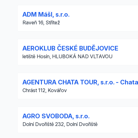
ADM Mášl, s.r.o.
Raveň 16, Střítež
AEROKLUB ČESKÉ BUDĚJOVICE
letiště Hosín, HLUBOKÁ NAD VLTAVOU
AGENTURA CHATA TOUR, s.r.o. - Chat
Chrást 112, Kovářov
AGRO SVOBODA, s.r.o.
Dolní Dvořiště 232, Dolní Dvořiště