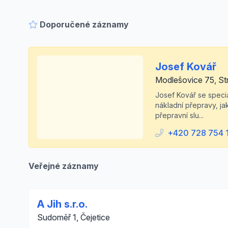
Doporučené záznamy
Josef Kovář
Modlešovice 75, St
Josef Kovář se speci
nákladní přepravy, jak
přepravní slu...
+420 728 754 
Veřejné záznamy
A Jih s.r.o.
Sudoměř 1, Čejetice