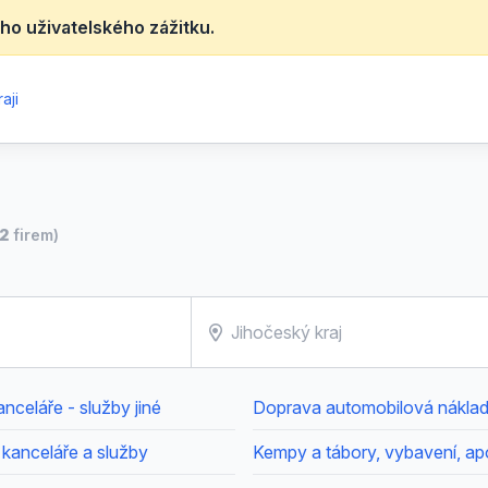
ho uživatelského zážitku.
aji
2
firem)
nceláře - služby jiné
 kanceláře a služby
Kempy a tábory, vybavení, ap