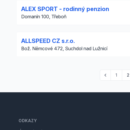
ALEX SPORT - rodinný penzion
Domanín 100, Třeboň
ALLSPEED CZ s.r.o.
Bož. Němcové 472, Suchdol nad Lužnicí
1
2
Footer
ODKAZY