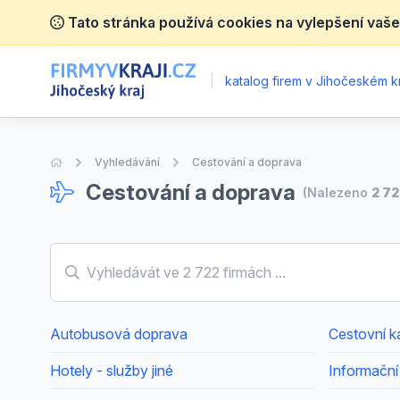
Tato stránka používá cookies na vylepšení vaše
|
katalog firem v Jihočeském kr
Úvodní stránka
Vyhledávání
Cestování a doprava
Cestování a doprava
(Nalezeno
2 72
Autobusová doprava
Cestovní ka
Hotely - služby jiné
Informační