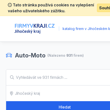
Tato stránka používá cookies na vylepšení
Souh
vašeho uživatelského zážitku.
|
katalog firem v Jihočeském kr
Auto-Moto
(Nalezeno
931
firem)
Hledat