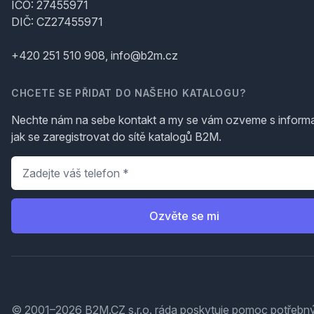
IČO: 27455971
DIČ: CZ27455971
+420 251 510 908, info@b2m.cz
CHCETE SE PŘIDAT DO NAŠEHO KATALOGU?
Nechte nám na sebe kontakt a my se vám ozveme s inform
jak se zaregistrovat do sítě katalogů B2M.
Telefon
*
Ozvěte se mi
© 2001–2026 B2M.CZ s.r.o. ráda
poskytuje pomoc
potřebný